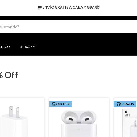
🚚 ENVÍO GRATIS A CABA Y GBA 📦
CNICO
50%OFF
% Off
GRATIS
GRATIS