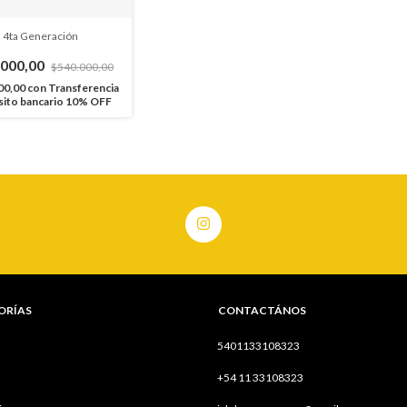
 4ta Generación
.000,00
$540.000,00
00,00
con
Transferencia
sito bancario 10% OFF
ORÍAS
CONTACTÁNOS
5401133108323
+54 11 33108323