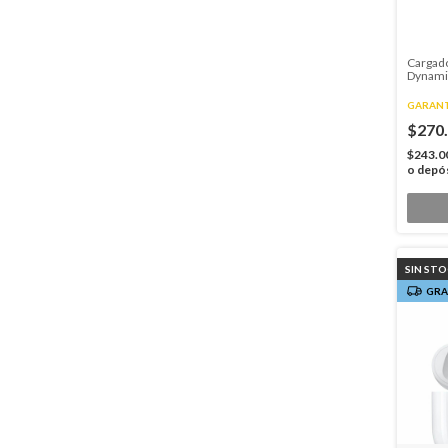
Cargad
Dynami
GARANT
$270
$243.0
o depó
SIN ST
GRA