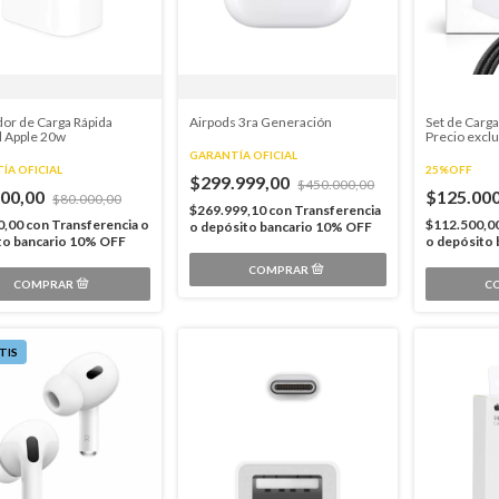
or de Carga Rápida
Airpods 3ra Generación
Set de Carga
l Apple 20w
Precio exclu
GARANTÍA OFICIAL
ÍA OFICIAL
25%OFF
$299.999,00
$450.000,00
000,00
$125.00
$80.000,00
$269.999,10
con
Transferencia
0,00
con
Transferencia o
$112.500,0
o depósito bancario 10% OFF
to bancario 10% OFF
o depósito
C
TIS