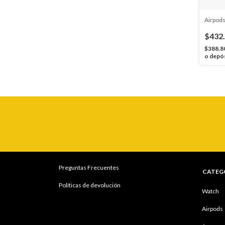
Airpods
$432
$388.8
o depó
Preguntas Frecuentes
CATEG
Políticas de devolución
Watch
Airpods