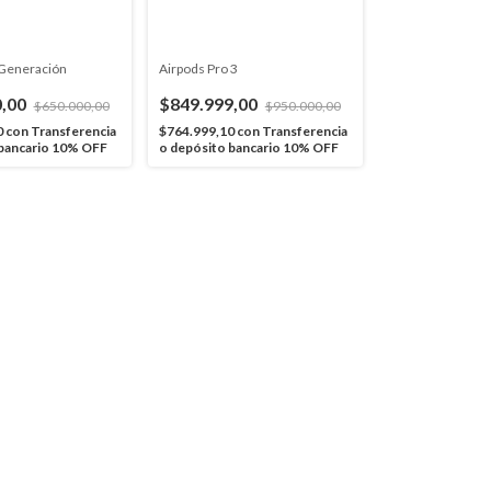
 Generación
Airpods Pro 3
0,00
$849.999,00
$650.000,00
$950.000,00
0
con
Transferencia
$764.999,10
con
Transferencia
 bancario 10% OFF
o depósito bancario 10% OFF