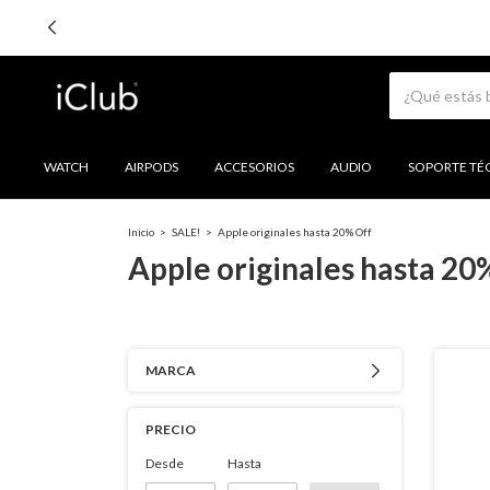
WATCH
AIRPODS
ACCESORIOS
AUDIO
SOPORTE TÉ
Inicio
>
SALE!
>
Apple originales hasta 20% Off
Apple originales hasta 20
MARCA
PRECIO
Desde
Hasta