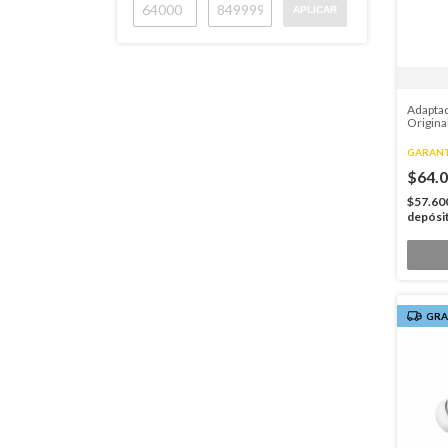
APLICAR
Adaptad
Origina
GARANT
$64.
$57.60
depósi
GRA