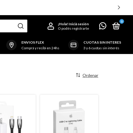
0
¡Hola!
Iniciá sesión
O podés registrarte
ENVIOS FLEX
CUOTAS SIN INTERES
Comprá y recibí en 24hs
3 y 6 cuotas sin interés
Ordenar