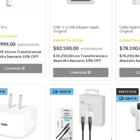
 Pro
USB- C a USB Adapter Apple
Cable Apple 
Original
Original
ÍA OFICIAL
GARANTÍA OFICIAL
GARANTÍA O
.999,00
$450.000,00
$82.500,00
$78.100
$100.000,00
99,10
con
Transferencia
$74.250,00
con
Transferencia o
$70.290,00
sito bancario 10% OFF
depósito bancario 10% OFF
depósito b
TIS
GRATIS
SIN STOCK
GRATIS