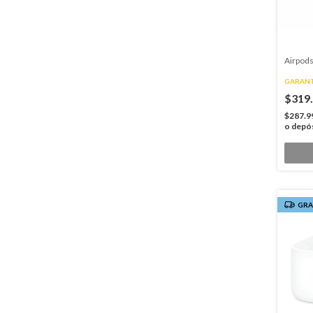
Airpods
GARANT
$319
$287.9
o depó
GRA